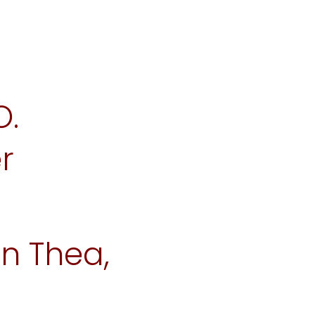
O.
r
n Thea,