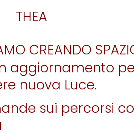
THEA
IAMO CREANDO SPAZI
è in aggiornamento pe
ere nuova Luce.
ande sui percorsi co
a