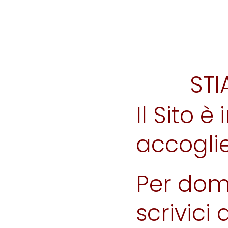
ST
Il Sito 
accogli
Per dom
scrivici 