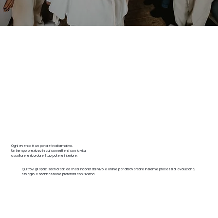
Ogni evento è un portale trasformativo.
Un tempo prezioso in cui connettersi con la vita,
ascoltare e ricordare il tuo potere interiore.
Qui trovi gli spazi sacri creati da Thea: incontri dal vivo e online per attraversare insieme processi di evoluzione,
risveglio e riconnessione profonda con l’Anima.