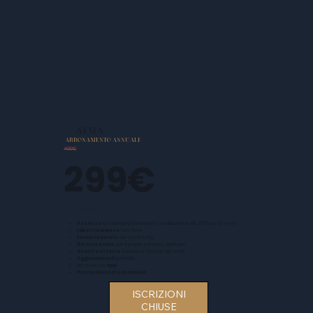
ATMA
ABBONAMENTO ANNUALE
400€
299€
(IVA INCLUSA)
Accesso
ai materiali (videolezioni, meditazioni audio, PDF) per 12 mesi
1 diretta al mese
con Thea
Forum riservato
alla community
Risorse bonus
per il proprio percorso spirituale
Sconti e offerte
esclusive riservati agli iscritti
Aggiornamenti
periodici
Accesso via
app
Prezzo bloccato al rinnovo
ISCRIZIONI
CHIUSE