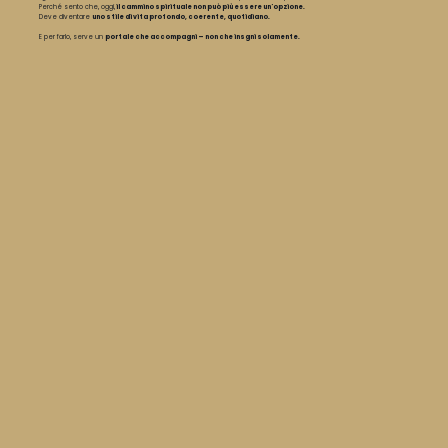
Perché sento che, oggi,
il cammino spirituale non può più essere un'opzione.
Deve diventare
uno stile di vita profondo, coerente, quotidiano.
E per farlo, serve un
portale che accompagni – non che insgni solamente.