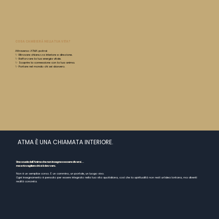
COSA CAMBIERÀ NELLA TUA VITA?
Attraverso ATMA potrai:
✨ Ritrovare chiarezza interiore e direzione.
✨ Rafforzare la tua energia vitale.
✨ Scoprire la connessione con la tua anima.
✨ Portare nel mondo chi sei davvero.
ATMA È UNA CHIAMATA INTERIORE.
Una scuola dell'Anima che non insegna a essere diversi...
ma a risvegliare chi si è davvero.
Non è un semplice corso. È un cammino, un portale, un luogo vivo.
Ogni insegnamento è pensato per essere integrato nella tua vita quotidiana, così che la spiritualità non resti un'idea lontana, ma diventi
realtà concreta.