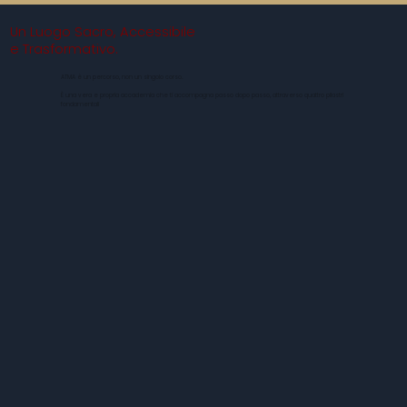
Un Luogo Sacro, Accessibile
e Trasformativo.
ATMA è un percorso, non un singolo corso.
È una vera e propria accademia che ti accompagna passo dopo passo, attraverso quattro pilastri
fondamentali