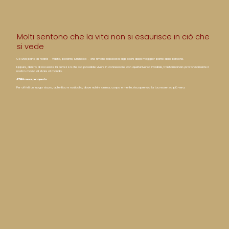
Molti sentono che la vita non si esaurisce in ciò che
si vede
C’è una parte di realtà – vasta, potente, luminosa – che rimane nascosta agli occhi della maggior parte delle persone.
Eppure, dentro di noi esiste la certezza che sia possibile vivere in connessione con quell’universo invisibile, trasformando profondamente il
nostro modo di stare al mondo.
ATMA nasce per questo.
Per offrirti un luogo sicuro, autentico e radicato, dove nutrire anima, corpo e mente, riscoprendo la tua essenza più vera.