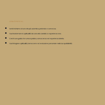
ATMA È PER TE SE...
Senti il richiamo di una vita più autentica, profonda e connessa.
Vuoi trasformare la spiritualità da concetto astratto a esperienza viva.
Cerchi una guida che unisca pratica, conoscenza ed esperienza diretta.
Vuoi integrare spiritualità, benessere ed evoluzione personale nella tua quotidianità.