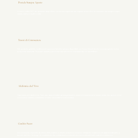
Portale Sempre Aperto
Accesso online 24/7 da qualsiasi dispositivo, con lezioni registrate da seguire ai tuoi ritmi. Un cammino che integra corpo,
mente, anima e realtà sottile.
Tesori di Conoscenza
PDF, pratiche guidate, meditazioni e percorsi tematici sempre disponibili, con focus trimestrali che accompagnano la tua
evoluzione spirituale. Strumenti semplici e profondi che nutrono la consapevolezza quotidiana.
Alchimia dal Vivo
Ogni mese una diretta con Thea, per approfondire gli insegnamenti e vivere la connessione in tempo reale. Uno spazio in cui
conoscenze antiche e misteriche si fanno accessibili e trasformative.
Cerchio Sacro
Una community riservata di anime affini, insieme a offerte esclusive e accesso anticipato a percorsi di approfondimento e
incontri dal vivo. Un luogo di condivisione che contribuisce a formare una nuova umanità più radicata e luminosa.