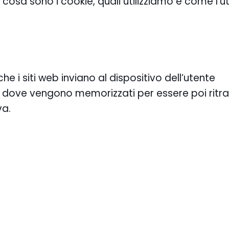
cosa sono i cookie, quali utilizziamo e come l’u
che i siti web inviano al dispositivo dell’utente
 dove vengono memorizzati per essere poi ritr
va.