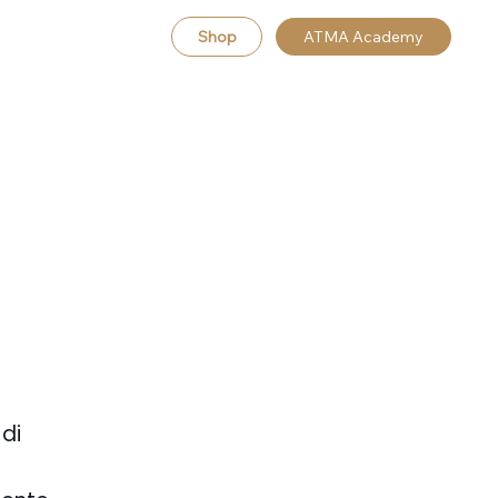
Shop
ATMA Academy
 di