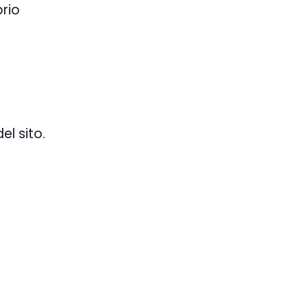
prio
l sito.