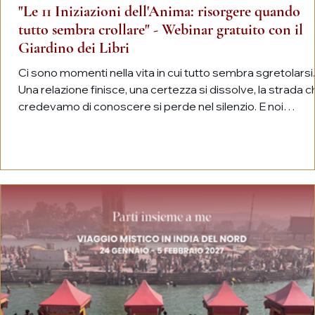
"Le 11 Iniziazioni dell'Anima: risorgere quando
tutto sembra crollare" - Webinar gratuito con il
Giardino dei Libri
Ci sono momenti nella vita in cui tutto sembra sgretolarsi.
Una relazione finisce, una certezza si dissolve, la strada c
credevamo di conoscere si perde nel silenzio. E noi
restiamo lì, senza mappe, a chiederci se torneremo mai
quelli di prima. La verità è che no, non torneremo quelli di
prima. E questa è la notizia migliore. Perché quelle che
chiamiamo crisi, crolli, notti oscure, sono in realtà soglie.
Passaggi che ogni essere umano, prima o poi, è chiamat
ad attraversar