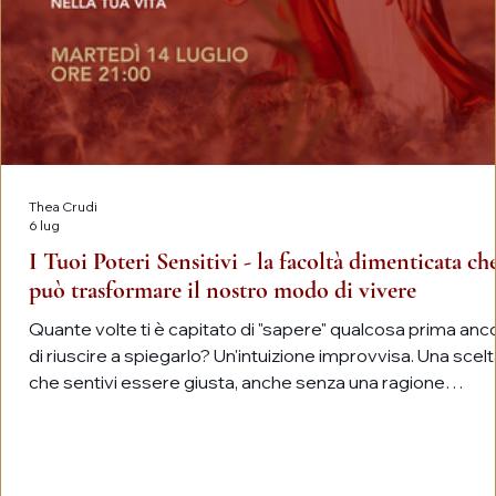
Thea Crudi
6 lug
I Tuoi Poteri Sensitivi - la facoltà dimenticata ch
può trasformare il nostro modo di vivere
Quante volte ti è capitato di "sapere" qualcosa prima anc
di riuscire a spiegarlo? Un'intuizione improvvisa. Una scelt
che sentivi essere giusta, anche senza una ragione
apparente. Una sincronicità che sembrava troppo precis
per essere soltanto una coincidenza. La nostra cultura ci 
abituati a considerare queste esperienze come eccezion
casualità o semplici suggestioni. Eppure, le grandi tradizio