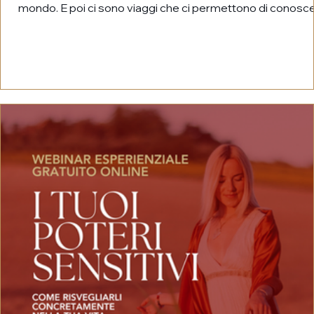
mondo. E poi ci sono viaggi che ci permettono di conosc
noi stessi. È con immensa gioia che apriamo le iscrizioni al
Viaggio Spirituale nel Nord dell'India 2027, un'esperienza d
quattordici giorni pensata per chi sente il desiderio di viv
l'India non come semplice destinazione, ma come autent
cammino di trasformazione interiore. L'India: una terra ch
par