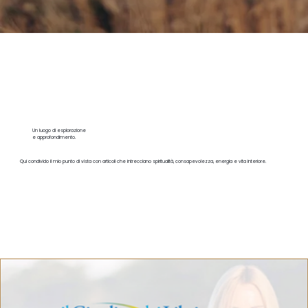
Un luogo di esplorazione
e approfondimento.
Qui condivido il mio punto di vista con articoli che intrecciano spiritualità, consapevolezza, energia e vita interiore.