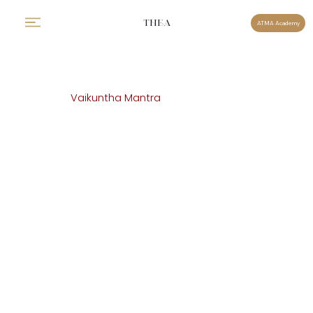
THEA
ATMA Academy
Vaikuntha Mantra