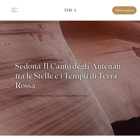
THEA
ATMA Academy
VIAGGIO MISTICO IN ARIZONA, USA
Sedona: Il Canto degli Antenati
tra le Stelle e i Templi di Terra
Rossa
Un Viaggio iniziatico tra i Vortex, i Portali Cosmici e le Memorie Ancestrali