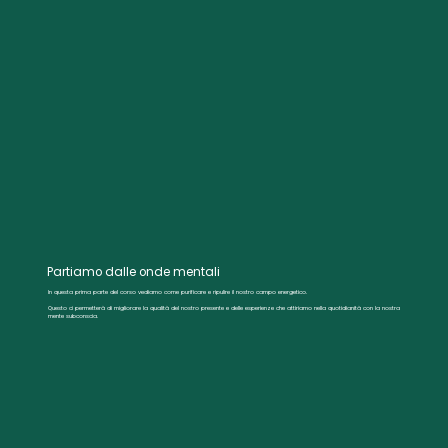
Partiamo dalle onde mentali
In questa prima parte del corso vediamo come purificare e ripulire il nostro campo energetico.
Questo ci permetterà di migliorare la qualità del nostro presente e delle esperienze che attiriamo nella quotidianità con la nostra
mente subconscia.