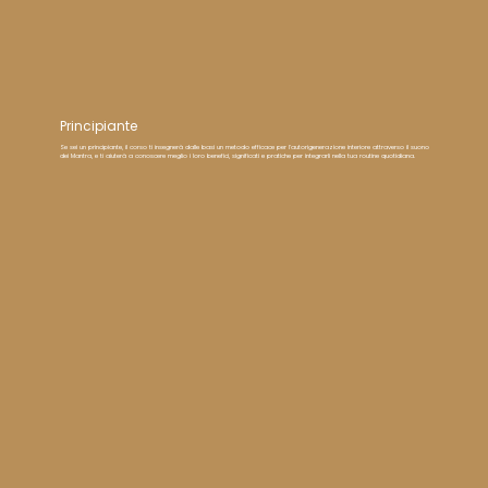
Principiante
Se sei un principiante, il corso ti insegnerà dalle basi un metodo efficace per l'autorigenerazione interiore attraverso il suono
dei Mantra, e ti aiuterà a conoscere meglio i loro benefici, significati e pratiche per integrarli nella tua routine quotidiana.