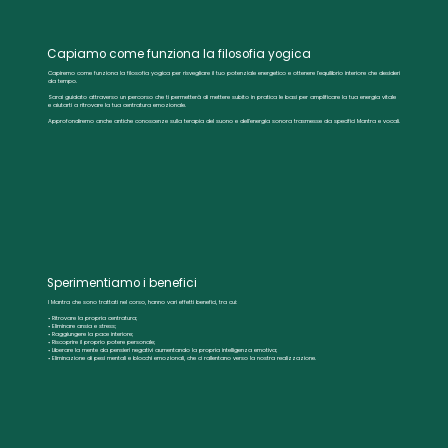
Capiamo come funziona la filosofia yogica
Capiremo come funziona la filosofia yogica per risvegliare il tuo potenziale energetico e ottenere l'equilibrio interiore che desideri
da tempo.
Sarai guidato attraverso un percorso che ti permetterà di mettere subito in pratica le basi per amplificare la tua energia vitale
e aiutarti a ritrovare la tua centratura emozionale.
Approfondiremo anche antiche conoscenze sulla terapia del suono e dell'energia sonora trasmesse da specifici Mantra e vocali.
Sperimentiamo i benefici
I Mantra che sono trattati nel corso, hanno vari effetti benefici, tra cui:
• Ritrovare la propria centratura;
• Eliminare ansia e stress;
• Raggiungere la pace interiore;
• Riscoprire il proprio potere personale;
• Liberare la mente da pensieri negativi aumentando la propria intelligenza emotiva;
• Eliminazione di pesi mentali e blocchi emozionali, che ci rallentano verso la nostra realizzazione.