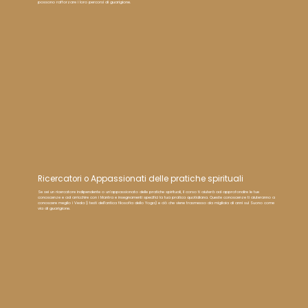
possono rafforzare i loro percorsi di guarigione.
Ricercatori o Appassionati delle pratiche spirituali
Se sei un ricercatore indipendente o un'appassionato delle pratiche spirituali, il corso ti aiuterà ad approfondire le tue
conoscenze e ad arricchire con i Mantra e insegnamenti specifici la tua pratica quotidiana. Queste conoscenze ti aiuteranno a
conoscere meglio i Veda (i testi dell’antica filosofia dello Yoga) e ciò che viene trasmesso da migliaia di anni sul Suono come
via di guarigione.