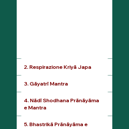
Ti sei mai chiesto/a quanto sia importante la Respirazione nella tua vita? Hai mai valutato il suo aspetto
esoterico, simbolico, meditativo ed energetico? La Respirazione è un portale dimensionale per raggiungere
stati di coscienza superiori, scopriamo il perché.
2. Respirazione Kriyā Japa
3. Gāyatrī Mantra
4. Nādī Shodhana Prānāyāma
e Mantra
5. Bhastrikā Prānāyāma e