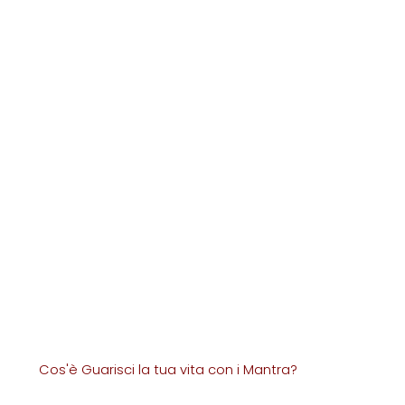
Cos'è Guarisci la tua vita con i Mantra?
L’idea di questo video corso è nata durante il lockdown, non potendo più fare concerti, ritiri e seminari in presenza, in tanti hanno