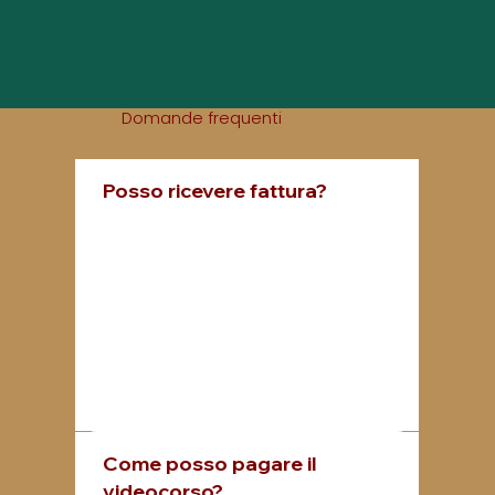
Domande frequenti
Posso ricevere fattura?
Certo, dopo aver acquistato manda un'email ad
assistenza@atmaacademy.com
con i tuoi dati fiscali
per poterti emettere la fattura
Come posso pagare il
videocorso?