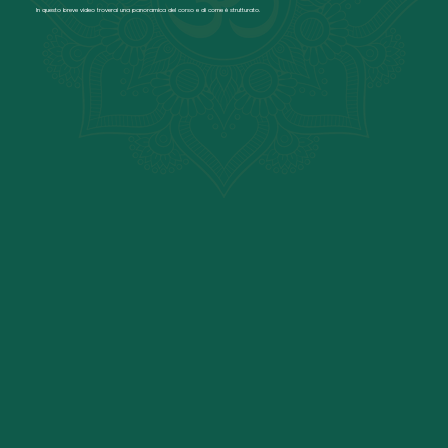
In questo breve video troverai una panoramica del corso e di come è strutturato.