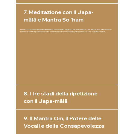
7. Meditazione con il Japa-
mālā e Mantra So 'ham
Iniziamo la pratica spirituale dei Mantra, conoscendo meglio la forma meditativa del Japa-mālā e praticando
insieme un Mantra potentissimo che ci rivela la nostra vera identità, donandoci forza e stabilità mentale.
8. I tre stadi della ripetizione
con il Japa-mālā
9. Il Mantra Om, il Potere delle
Vocali e della Consapevolezza