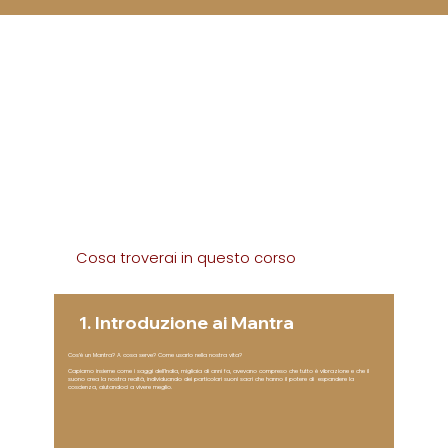
Cosa troverai in questo corso
12 Video lezioni specifiche e approfondite sui Mantra della durata di circa 25 minuti l'una, per un totale di circa 4 ore e mezza.
1. Introduzione ai Mantra
Cos’è un Mantra? A cosa serve? Come usarlo nella nostra vita?
Capiamo insieme come i saggi dell’India, migliaia di anni fa, avevano compreso che tutto è vibrazione e che il
suono crea la nostra realtà, individuando dei particolari suoni sacri che hanno il potere di espandere la
coscienza, aiutandoci a vivere meglio.