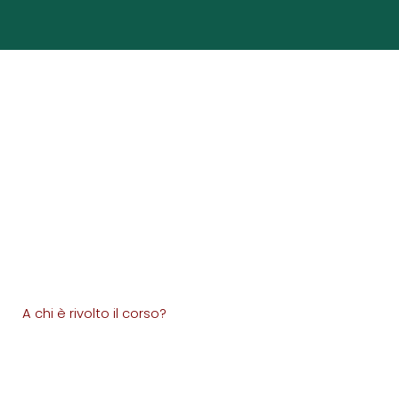
A chi è rivolto il corso?
Il video corso racchiude tutti gli insegnamenti che ho appreso in più di 10 anni di pratica ed è pesato per essere accessibile sia a chi è all’inizio
del suo percorso spirituale, sia per chi è navigato e vuole approfondire la conoscenza dei Mantra e della Filosofia Yogica.