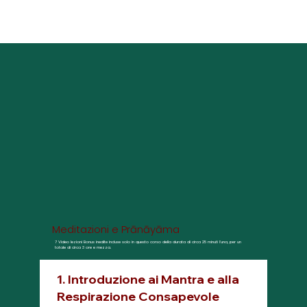
Meditazioni e Prānāyāma
7 Video lezioni Bonus inedite incluse solo in questo corso della durata di circa 25 minuti l'una, per un
totale di circa 3 ore e mezza.
1. Introduzione ai Mantra e alla
Respirazione Consapevole