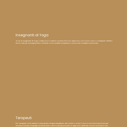
Insegnanti di Yoga
Se sei un insegnante di Yoga, il videocorso ti aiuterà a potenziare il tuo approccio con il suono sacro e a integrare i Mantra
nel tuo metodo di insegnamento, offrendo ai tuoi studenti un'esperienza ancora più completa e profonda.
Terapeuti
Per i terapeuti, come esperti in naturopatia, terapie energetiche, reiki master e coach, il corso è una risorsa preziosa per
arricchire il proprio bagaglio professionale e offrire ai propri pazienti un approccio spirituale e nuove conoscenze che