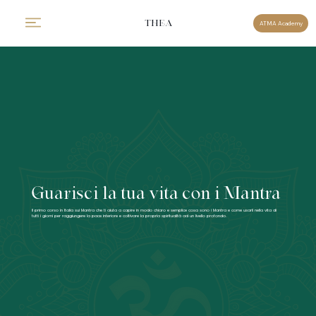
THEA
ATMA Academy
Guarisci la tua vita con i Mantra
Il primo corso in Italia sui Mantra che ti aiuta a capire in modo chiaro e semplice cosa sono i Mantra e come usarli nella vita di
tutti i giorni per raggiungere la pace interiore e coltivare la propria spiritualità ad un livello profondo.