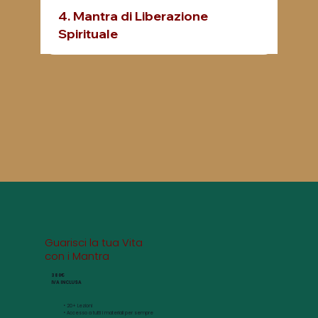
4. Mantra di Liberazione
Spirituale
Guarisci la tua Vita
con i Mantra
380€
IVA INCLUSA
​• 20+ Lezioni
• Accesso a tutti i materiali per sempre