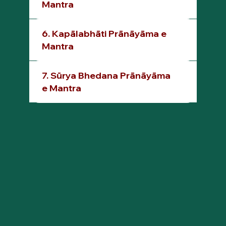
Mantra
6. Kapālabhāti Prānāyāma e
Mantra
7. Sūrya Bhedana Prānāyāma
e Mantra