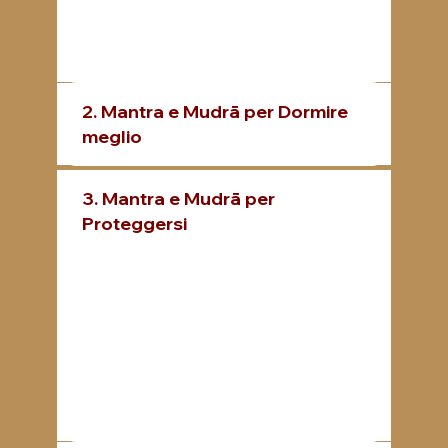
2. Mantra e Mudrā per Dormire
meglio
3. Mantra e Mudrā per
Proteggersi
Quante volte siamo portati dalla vita ad affrontare situazioni che ci fanno paura?
Quante volte è successo che riceviamo attacchi da cui non sappiamo come difenderci?
Nell’antica filosofia dello Yoga, esistono dei Mantra dedicati a grandi fonti di energia, che sono adatti proprio
a questo tipo di situazioni.
Questo tipo di Mantra serve anche per prevenire conflitti, poiché già la vibrazione sacra emanata durante la
pratica, potrà aiutarci ad agire a livello sottile e riequilibrare la situazione.
Insieme al Mantra accosto un Mūdra che potenzia e benedice il momento che stiamo vivendo, infondendo
fiducia e positività nell’esito di queste “sfide” della vita.