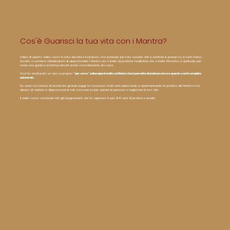
Cos'è Guarisci la tua vita con i Mantra?
L’idea di questo video corso è nata durante il lockdown, non potendo più fare concerti, ritiri e seminari in presenza, in tanti hanno
iniziato a scrivermi chiedendomi di approfondire i Mantra sia a livello di pratiche meditative che a livello filosofico e spirituale, per
avere una guida e poterli praticarli anche comodamente da casa.
Così ho strutturato un vero e proprio
“per-corso” online approfondito sui Mantra che ti permette di praticare dove e quando vuoi in completa
autonomia.
Ho avuto la fortuna di incontrare grandi saggi, ho trascorso molti anni esplorando e sperimentando la pratica dei Mantra e ho
deciso di mettere a disposizione le mie conoscenze per aiutare le persone a migliorare le loro vite.
Il video corso racchiude tutti gli insegnamenti che ho appreso in più di 10 anni di pratica e studio.