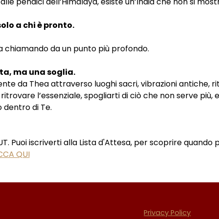
le pendici dell’Himalaya, esiste un’India che non si most
solo a chi è pronto.
sta chiamando da un punto più profondo.
ta, ma una soglia.
te da Thea attraverso luoghi sacri, vibrazioni antiche, rit
 ritrovare l’essenziale, spogliarti di ciò che non serve più,
o dentro di Te.
. Puoi iscriverti alla Lista d'Attesa, per scoprire quando 
CCA QUI
Privacy Policy