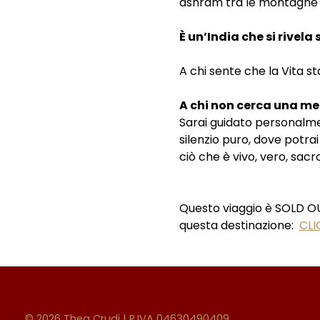
ashram tra le montagne al
È un’India che si rivela 
A chi sente che la Vita 
A chi non cerca una me
Sarai guidato personalmen
silenzio puro, dove potrai
ciò che è vivo, vero, sacr
Questo viaggio è SOLD OUT
questa destinazione:  
CLI
© 2026 Thea Crudi | P.IVA 04630490409