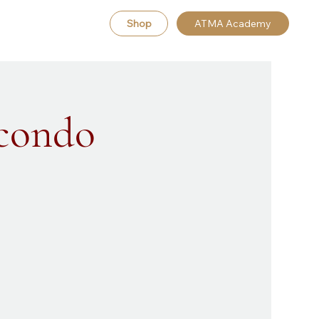
Shop
ATMA Academy
econdo