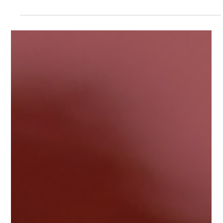
15 lug
Articoli
Sulle Rive del Gange - Viaggio
Spirituale nell'India del Nord 2027
Un pellegrinaggio dell'Anima tra Himalaya, Gange e luoghi sacri
Ci sono viaggi che ci permettono di conoscere il mondo. E poi
ci sono viaggi che ci permettono di conoscere noi stessi. È con