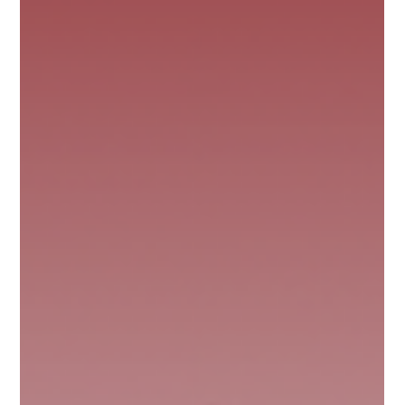
Ci sono momenti nella vita in cui tutto sembra sgretolarsi. Una
relazione finisce, una certezza si dissolve, la strada che
credevamo di conoscere si perde nel silenzio. E noi restiamo lì,
senza mappe, a chiederci se torneremo mai quelli di prima. La
verità è che no, non torneremo quelli di prima. E questa è la
notizia migliore. Perché quelle che chiamiamo crisi, crolli, notti
oscure, sono in realtà soglie. Passaggi che ogni essere umano,
prima o poi, è chiamato ad attraversar